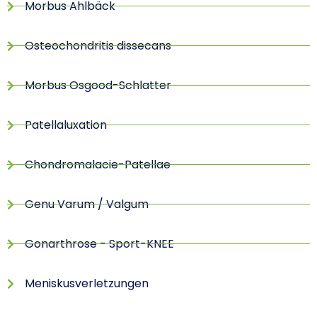
Morbus Ahlbäck
Osteochondritis dissecans
Morbus Osgood-Schlatter
Patellaluxation
Chondromalacie-Patellae
Genu Varum / Valgum
Gonarthrose - Sport-KNEE
Meniskusverletzungen